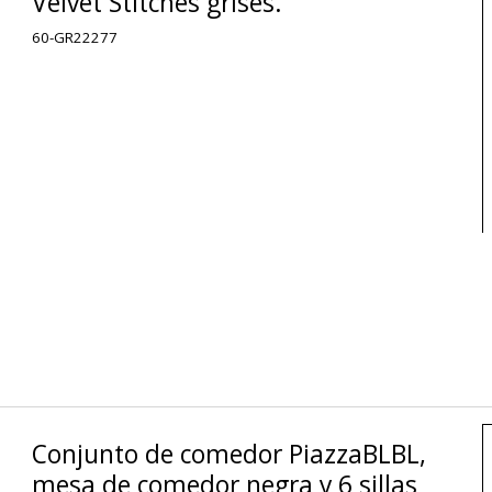
Velvet Stitches grises.
60-GR22277
Conjunto de comedor PiazzaBLBL,
mesa de comedor negra y 6 sillas