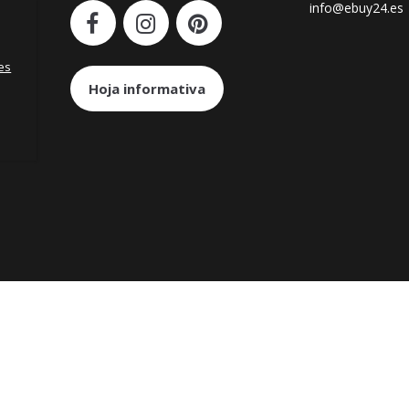
info@ebuy24.es
es
Hoja informativa