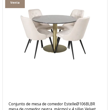
Venta
Conjunto de mesa de comedor EstelleØ106BLBR
mesa de comedor negra, mármol y 4 sillas Velvet